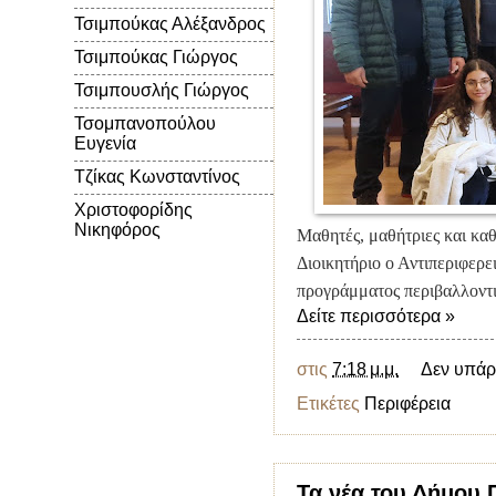
Τσιμπούκας Αλέξανδρος
Τσιμπούκας Γιώργος
Τσιμπουσλής Γιώργος
Τσομπανοπούλου
Ευγενία
Τζίκας Κωνσταντίνος
Χριστοφορίδης
Νικηφόρος
Μαθητές, μαθήτριες και κα
Διοικητήριο ο Αντιπεριφερε
προγράμματος περιβαλλοντ
Δείτε περισσότερα »
στις
7:18 μ.μ.
Δεν υπάρ
Ετικέτες
Περιφέρεια
Τα νέα του Δήμου Π