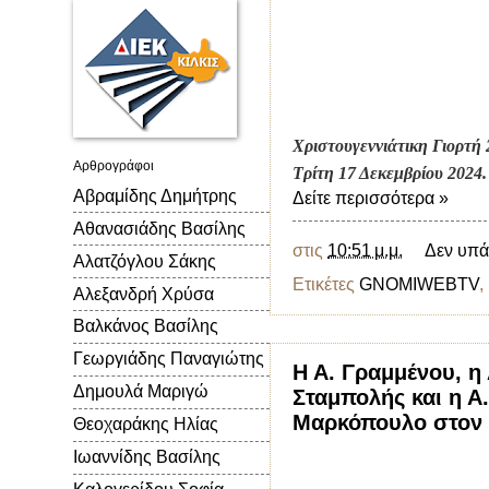
Χριστουγεννιάτικη Γιορτή
Αρθρογράφοι
Τρίτη 17 Δεκεμβρίου 2024.
Αβραμίδης Δημήτρης
Δείτε περισσότερα »
Αθανασιάδης Βασίλης
στις
10:51 μ.μ.
Δεν υπά
Αλατζόγλου Σάκης
Ετικέτες
GNOMIWEBTV
,
Αλεξανδρή Χρύσα
Βαλκάνος Βασίλης
Γεωργιάδης Παναγιώτης
Η Α. Γραμμένου, η
Δημουλά Μαριγώ
Σταμπολής και η Α
Μαρκόπουλο στον
Θεοχαράκης Ηλίας
Ιωαννίδης Βασίλης