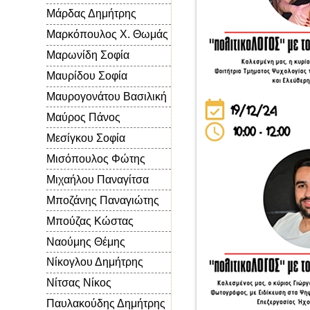
Μάρδας Δημήτρης
Μαρκόπουλος Χ. Θωμάς
Μαρωνίδη Σοφία
Μαυρίδου Σοφία
Μαυρογονάτου Βασιλική
Μαύρος Πάνος
Μεσίγκου Σοφία
Μισόπουλος Φώτης
Μιχαήλου Παναγίτσα
Μποζάνης Παναγιώτης
Μπούζας Κώστας
Ναούμης Θέμης
Νίκογλου Δημήτρης
Νίτσας Νίκος
Παυλακούδης Δημήτρης