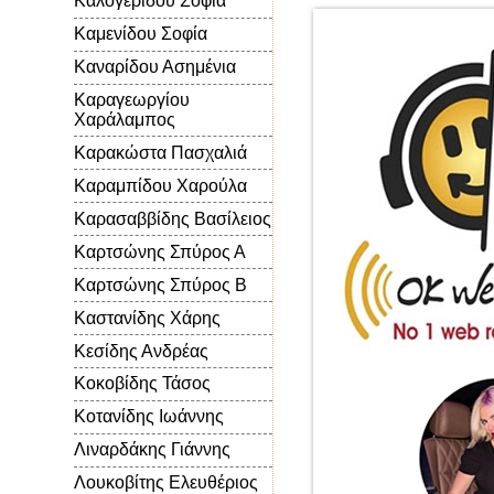
Καλογερίδου Σοφία
Καμενίδου Σοφία
Καναρίδου Ασημένια
Καραγεωργίου
Χαράλαμπος
Καρακώστα Πασχαλιά
Καραμπίδου Χαρούλα
Καρασαββίδης Βασίλειος
Καρτσώνης Σπύρος Α
Καρτσώνης Σπύρος Β
Καστανίδης Χάρης
Κεσίδης Ανδρέας
Κοκοβίδης Τάσος
Κοτανίδης Ιωάννης
Λιναρδάκης Γιάννης
Λουκοβίτης Ελευθέριος