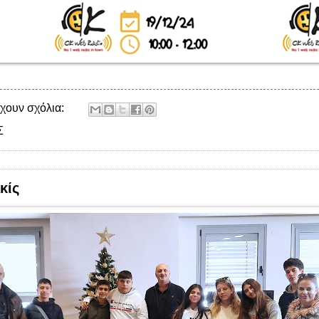
χουν σχόλια:
Σ
κίς