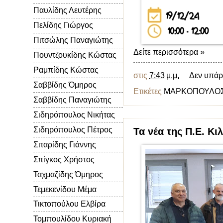
Παυλίδης Λευτέρης
Πελίδης Γιώργος
Πιτσώλης Παναγιώτης
Δείτε περισσότερα »
Πουντζουκίδης Κώστας
Ραμπίδης Κώστας
στις
7:43 μ.μ.
Δεν υπάρ
Σαββίδης Όμηρος
Ετικέτες
ΜΑΡΚΟΠΟΥΛΟ
Σαββίδης Παναγιώτης
Σιδηρόπουλος Νικήτας
Σιδηρόπουλος Πέτρος
Τα νέα της Π.Ε. Κιλ
Σιταρίδης Γιάννης
Σπίγκος Χρήστος
Ταχμαζίδης Όμηρος
Τεμεκενίδου Μέμα
Τικτοπούλου Ελβίρα
Τομπουλίδου Κυριακή