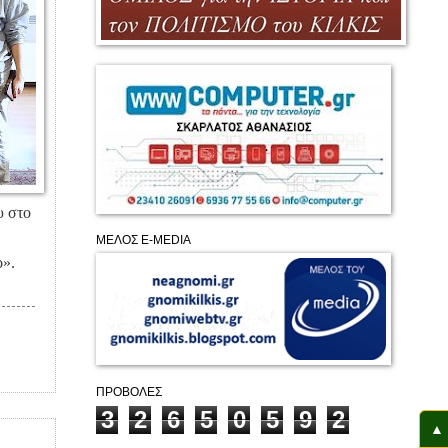
υ στο
ΜΕΛΟΣ E-MEDIA
ο».
ΠΡΟΒΟΛΕΣ
3
2
6
5
0
5
9
2
▲