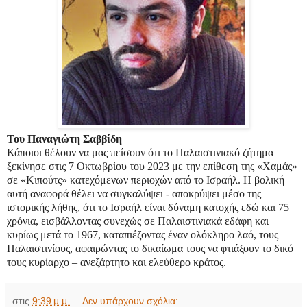
Του Παναγιώτη Σαββίδη
Κάποιοι θέλουν να μας πείσουν ότι το Παλαιστινιακό ζήτημα
ξεκίνησε στις 7 Οκτωβρίου του 2023 με την επίθεση της «Χαμάς»
σε «Κιπούτς» κατεχόμενων περιοχών από το Ισραήλ. Η βολική
αυτή αναφορά θέλει να συγκαλύψει - αποκρύψει μέσο της
ιστορικής λήθης, ότι το Ισραήλ είναι δύναμη κατοχής εδώ και 75
χρόνια, εισβάλλοντας συνεχώς σε Παλαιστινιακά εδάφη και
κυρίως μετά το 1967, καταπιέζοντας έναν ολόκληρο λαό, τους
Παλαιστινίους, αφαιρώντας το δικαίωμα τους να φτιάξουν το δικό
τους κυρίαρχο – ανεξάρτητο και ελεύθερο κράτος.
στις
9:39 μ.μ.
Δεν υπάρχουν σχόλια: