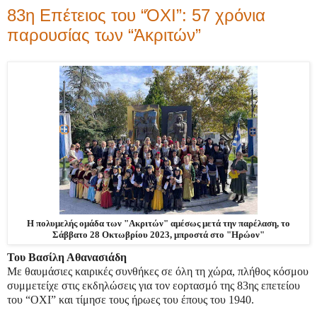
83η Επέτειος του “ΌΧΙ”: 57 χρόνια
παρουσίας των “Ἁκριτών”
Η πολυμελής ομάδα των "Ακριτών" αμέσως μετά την παρέλαση,
το
Σάββατο 28 Οκτωβρίου 2023, μπροστά στο "Ηρώον"
Του Βασίλη Αθανασιάδη
Με θαυμάσιες καιρικές συνθήκες σε όλη τη χώρα, πλήθος κόσμου
συμμετείχε στις εκδηλώσεις για τον εορτασμό της 83ης επετείου
του “ΟΧΙ” και τίμησε τους ήρωες του έπους του 1940.